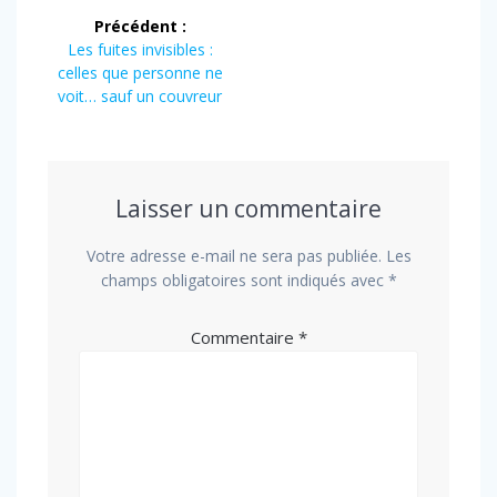
Navigation
Précédent :
de
Article
Les fuites invisibles :
précédent :
celles que personne ne
l’article
voit… sauf un couvreur
Laisser un commentaire
Votre adresse e-mail ne sera pas publiée.
Les
champs obligatoires sont indiqués avec
*
Commentaire
*