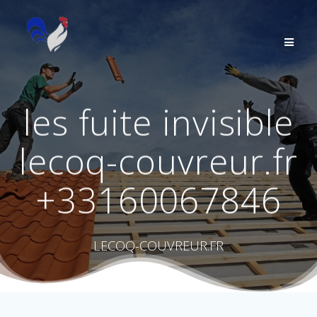
Passer
au
contenu
les fuite invisible
lecoq-couvreur.fr
+33160067846
LECOQ-COUVREUR.FR