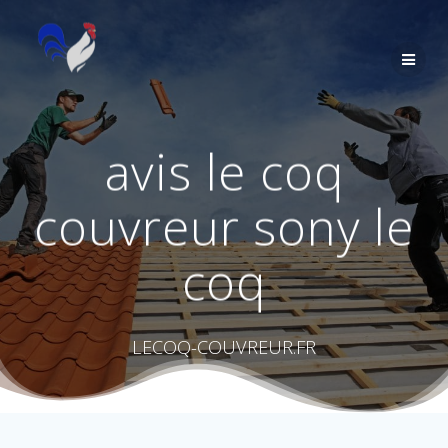
Passer
au
contenu
avis le coq
couvreur sony le
coq
LECOQ-COUVREUR.FR