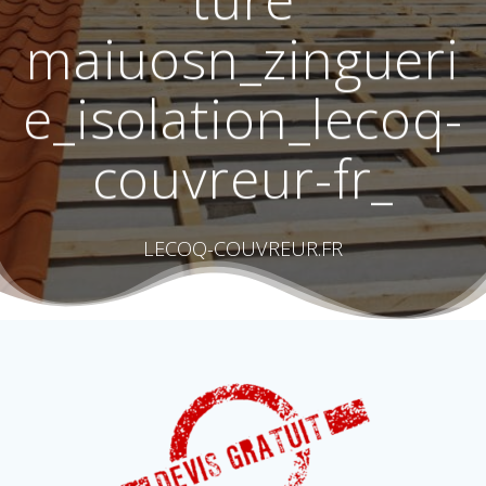
ture
maiuosn_zingueri
e_isolation_lecoq-
couvreur-fr_
LECOQ-COUVREUR.FR