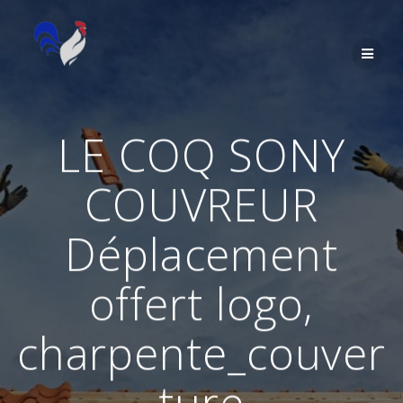
Passer
au
contenu
LE COQ SONY
COUVREUR
Déplacement
offert logo,
charpente_couver