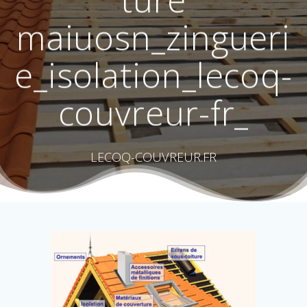
ture
maiuosn_zingueri
e_isolation_lecoq-
couvreur-fr_
LECOQ-COUVREUR.FR