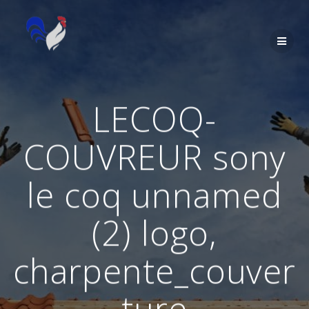
Passer
au
contenu
LECOQ-
COUVREUR sony
le coq unnamed
(2) logo,
charpente_couver